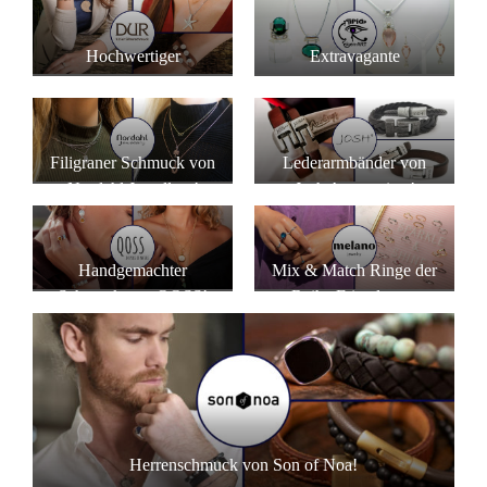
Hochwertiger
Extravagante
Siberschmuck von DUR
Einzelstücke von Tipico
Schmuck!
Eigenart!
Filigraner Schmuck von
Lederarmbänder von
Nordahl Jewellery!
Josh Accessoires!
Handgemachter
Mix & Match Ringe der
Schmuck von QOSS!
Reihe Friends von
Melano!
Herrenschmuck von Son of Noa!